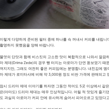
이렇게 다양하게 준비된 필터 중에 하나를 슥 꺼내서 커피를 내립니다
촬영하지 못했음을 양해 바랍니다.
물엿의 단맛과 함께 비스킷의 고소한 맛이 복합적으로 나와서 깔끔하게
마 제데(Drima Zede)의 경우 빵 터지는 아로마가 단연 돋보였기
껴지지만, 그래도 여전히 좋은 커피임에는 분명합니다. 내친김에 엠
마 제데가 로미타샤에 비해 약 3,000원 정도 비싼 가격에 판매되고 
잠시 드리마 제데 이야기를 하자면 그동안 적어도 5곳 이상에서 같은
은(아마도) 드리마 제대는 매우 인상적입니다. 어릴 적 맛있게 즐
도 과실의 아로마가 커피 안에 유사하게 숨어서 피어오르고 있었다고