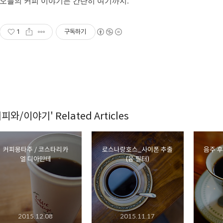
오늘의 커피 이야기는 간단히 여기까지.
1
구독하기
커피와/이야기' Related Articles
커피몽타주 / 코스타리카
로스나랑호스_사이폰 추출
음주 후
엘 디아만테
(융 필터)
2015.12.08
2015.11.17