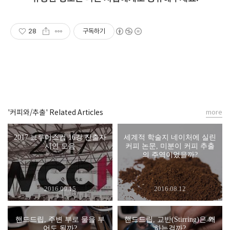
28
구독하기
'커피와/추출' Related Articles
more
2017 브루어스컵 16강 진출자
세계적 학술지 네이처에 실린
시연 모음
커피 논문, 미분이 커피 추출
의 주역이었을까?
2016.09.15
2016.08.12
핸드드립, 주변 부로 물을 부
핸드드립, 교반(Stirring)은 왜
어도 될까?
하는걸까?