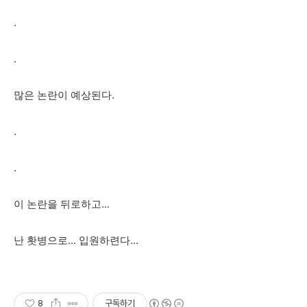
.
.
많은 논란이 예상된다.
.
.
이 논란을 뒤로하고...
난 홧병으로... 입원하련다...
8
구독하기