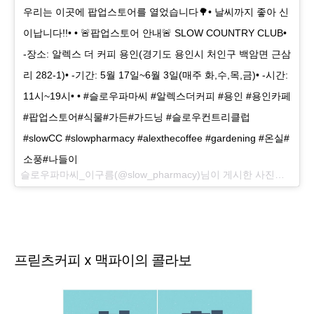
우리는 이곳에 팝업스토어를 열었습니다🌳• 날씨까지 좋아 신
이납니다!!• • 🚨팝업스토어 안내🚨 SLOW COUNTRY CLUB•
-장소: 알렉스 더 커피 용인(경기도 용인시 처인구 백암면 근삼
리 282-1)• -기간: 5월 17일~6월 3일(매주 화,수,목,금)• -시간:
11시~19시• • #슬로우파마씨 #알렉스더커피 #용인 #용인카페
#팝업스토어#식물#가든#가드닝 #슬로우컨트리클럽
#slowCC #slowpharmacy #alexthecoffee #gardening #온실#
소풍#나들이
슬로우파마씨_이구름(@slow_pharmacy)님이 게시한 사진님,
2016
프릳츠커피 x 맥파이의 콜라보