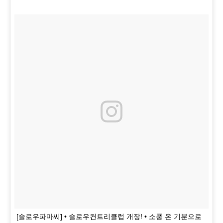
[슬로우파마씨] • 슬로우컨트리클럽 개장! • 소풍 온 기분으로