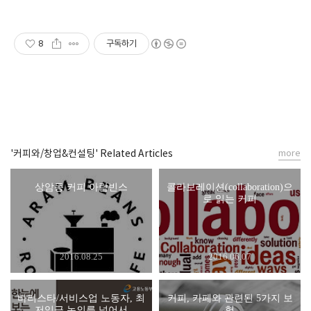
8
구독하기
'커피와/창업&컨설팅' Related Articles
more
상암동 커피 아람빈스
콜라보레이션(collaboration)으
로 읽는 커피
2016.08.25
2016.06.07
바리스타/서비스업 노동자, 최
커피, 카페와 관련된 5가지 보
저임금 논의를 넘어서
험